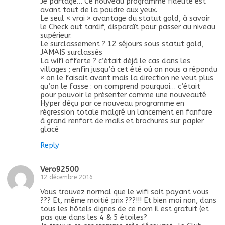
Je partage… Ce nouveau programme fidélité est
avant tout de la poudre aux yeux.
Le seul « vrai » avantage du statut gold, à savoir
le Check out tardif, disparaît pour passer au niveau
supérieur.
Le surclassement ? 12 séjours sous statut gold,
JAMAIS surclassés
La wifi offerte ? c’était déjà le cas dans les
villages ; enfin jusqu’à cet été oú on nous a répondu
« on le faisait avant mais la direction ne veut plus
qu’on le fasse : on comprend pourquoi… c’était
pour pouvoir le présenter comme une nouveauté
Hyper déçu par ce nouveau programme en
régression totale malgré un lancement en fanfare
à grand renfort de mails et brochures sur papier
glacé
Reply
Vero92500
12 décembre 2016
Vous trouvez normal que le wifi soit payant vous
??? Et, même moitié prix ???!!! Et bien moi non, dans
tous les hôtels dignes de ce nom il est gratuit (et
pas que dans les 4 & 5 étoiles?