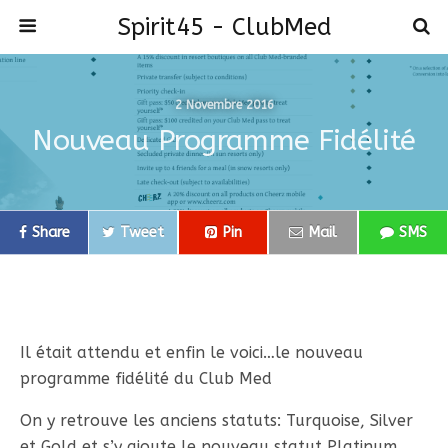
Spirit45 - ClubMed
2 Novembre 2016
Nouveau Programme Fidélité
Share
Tweet
Pin
Mail
SMS
Il était attendu et enfin le voici…le nouveau
programme fidélité du Club Med
On y retrouve les anciens statuts: Turquoise, Silver
et Gold et s’y ajoute le nouveau statut Platinum