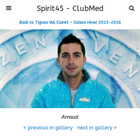
Spirit45 - ClubMed
Back to Tignes Val Claret – Saison Hiver 2015-2016
Arnaud
« previous in gallery
next in gallery »