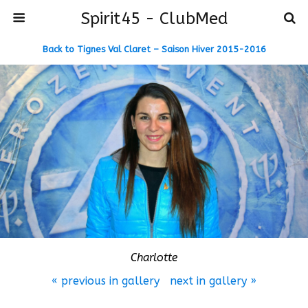
Spirit45 - ClubMed
Back to Tignes Val Claret – Saison Hiver 2015-2016
Charlotte
« previous in gallery
next in gallery »