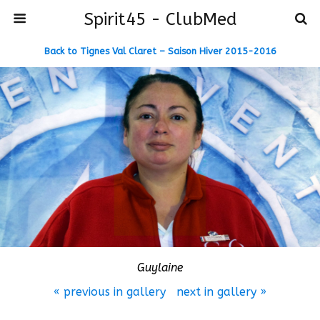
Spirit45 - ClubMed
Back to Tignes Val Claret – Saison Hiver 2015-2016
Guylaine
« previous in gallery
next in gallery »