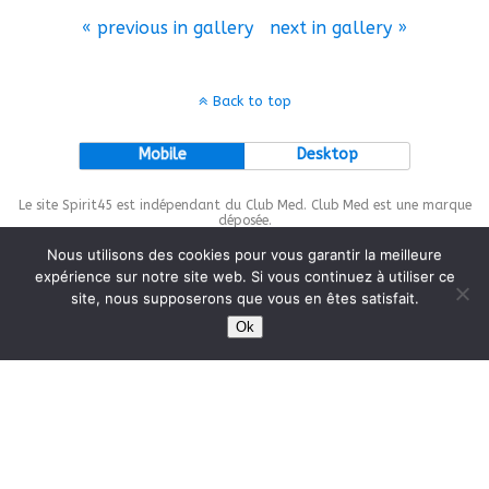
« previous in gallery
next in gallery »
Back to top
Mobile
Desktop
Le site Spirit45 est indépendant du Club Med. Club Med est une marque
déposée.
Nous utilisons des cookies pour vous garantir la meilleure
expérience sur notre site web. Si vous continuez à utiliser ce
site, nous supposerons que vous en êtes satisfait.
This site is protected by
wp-copyrightpro.com
Ok