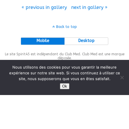
« previous in gallery
next in gallery »
Back to top
Mobile
Desktop
Le site Spirit45 est indépendant du Club Med. Club Med est une marque
déposée.
Nous utilisons des cookies pour vous garantir la meilleure
expérience sur notre site web. Si vous continuez à utiliser ce
site, nous supposerons que vous en êtes satisfait.
This site is protected by
wp-copyrightpro.com
Ok