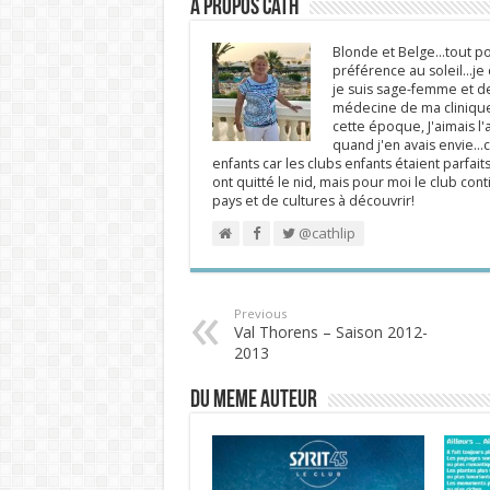
A propos Cath
Blonde et Belge...tout po
préférence au soleil...j
je suis sage-femme et d
médecine de ma clinique.
cette époque, J'aimais l'a
quand j'en avais envie...c
enfants car les clubs enfants étaient parfait
ont quitté le nid, mais pour moi le club cont
pays et de cultures à découvrir!
@cathlip
Previous
Val Thorens – Saison 2012-
2013
DU MEME AUTEUR