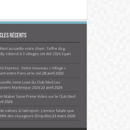
cles Récents
Med accueille votre chien : l’offre dog-
dly s’étend à 3 villages cet été 2026
3 juin
G Express : Votre nouveau « Village »
rant entre Paris et le ciel
28 avril 2026
ouvelle zone Luxe du Club Med Les
aniers Martinique 2026
23 avril 2026
m Maker Serie Prime Video sur le Club Med
ril 2026
de valises à l’aéroport : L’erreur fatale que
 99% des voyageurs (Enquête)
23 mars 2026