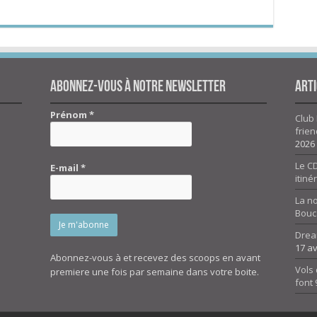
Abonnez-vous à notre newsletter
Arti
Prénom
*
Club 
frien
2026
Le CD
E-mail
*
itiné
La n
Bouc
Drea
17 av
Abonnez-vous à et recevez des scoops en avant
Vols 
premiere une fois par semaine dans votre boite.
font