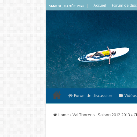
Accueil
Forum de disc
SAMEDI , 8 AOÛT 2026
Forum de discussion
Vidéo
Home
»
Val Thorens - Saison 2012-2013
»
C