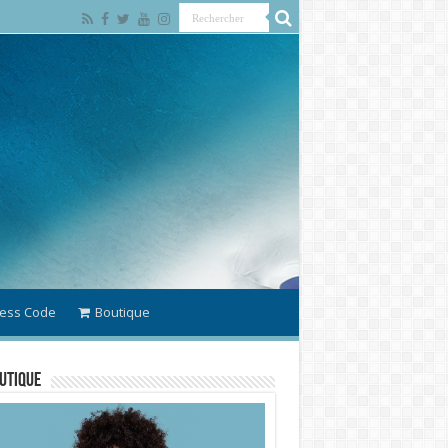
ess Code
Boutique
utique