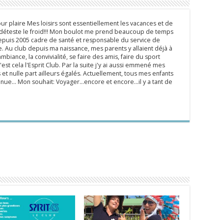
ur plaire Mes loisirs sont essentiellement les vacances et de
e déteste le froid!!! Mon boulot me prend beaucoup de temps
epuis 2005 cadre de santé et responsable du service de
 Au club depuis ma naissance, mes parents y allaient déjà à
mbiance, la convivialité, se faire des amis, faire du sport
'est cela l'Esprit Club. Par la suite j'y ai aussi emmené mes
s et nulle part ailleurs égalés. Actuellement, tous mes enfants
inue... Mon souhait: Voyager...encore et encore...il y a tant de