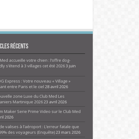
cles Récents
Med accueille votre chien : l’offre dog-
dly s’étend à 3 villages cet été 2026
3 juin
G Express : Votre nouveau « Village »
rant entre Paris et le ciel
28 avril 2026
ouvelle zone Luxe du Club Med Les
aniers Martinique 2026
23 avril 2026
m Maker Serie Prime Video sur le Club Med
ril 2026
de valises à l’aéroport : L’erreur fatale que
 99% des voyageurs (Enquête)
23 mars 2026