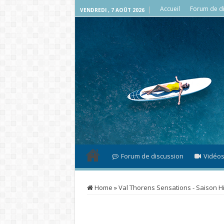
Accueil
Forum de di
VENDREDI , 7 AOÛT 2026
Forum de discussion
Vidéo
Home
»
Val Thorens Sensations - Saison H