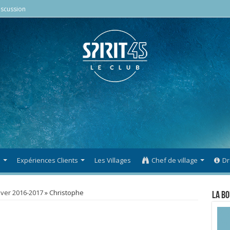
scussion
s
Expériences Clients
Les Villages
Chef de village
Dr
iver 2016-2017
»
Christophe
La Bo