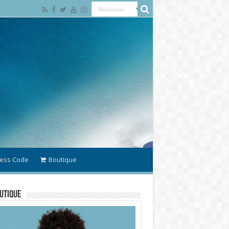
ess Code
Boutique
utique