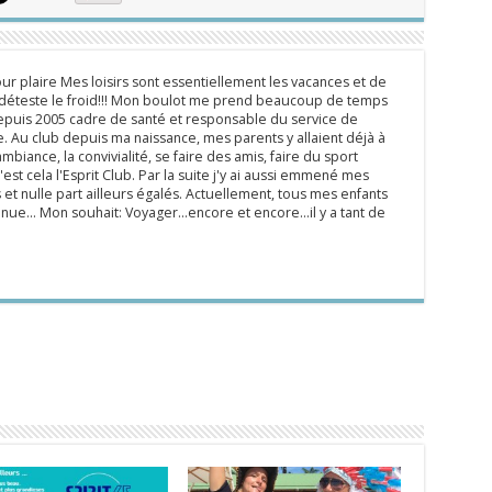
ur plaire Mes loisirs sont essentiellement les vacances et de
e déteste le froid!!! Mon boulot me prend beaucoup de temps
epuis 2005 cadre de santé et responsable du service de
 Au club depuis ma naissance, mes parents y allaient déjà à
mbiance, la convivialité, se faire des amis, faire du sport
'est cela l'Esprit Club. Par la suite j'y ai aussi emmené mes
s et nulle part ailleurs égalés. Actuellement, tous mes enfants
inue... Mon souhait: Voyager...encore et encore...il y a tant de