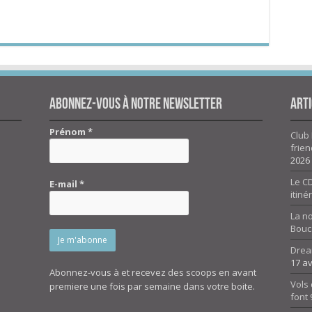
Abonnez-vous à notre newsletter
Arti
Prénom
*
Club 
frien
2026
Le CD
E-mail
*
itiné
La n
Bouc
Drea
17 av
Abonnez-vous à et recevez des scoops en avant
Vols 
premiere une fois par semaine dans votre boite.
font