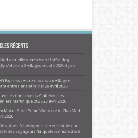
cles Récents
Med accueille votre chien : l’offre dog-
dly s’étend à 3 villages cet été 2026
3 juin
G Express : Votre nouveau « Village »
rant entre Paris et le ciel
28 avril 2026
ouvelle zone Luxe du Club Med Les
aniers Martinique 2026
23 avril 2026
m Maker Serie Prime Video sur le Club Med
ril 2026
de valises à l’aéroport : L’erreur fatale que
 99% des voyageurs (Enquête)
23 mars 2026