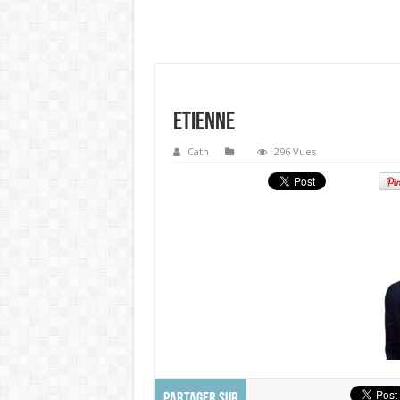
Etienne
Cath
296 Vues
PARTAGER SUR