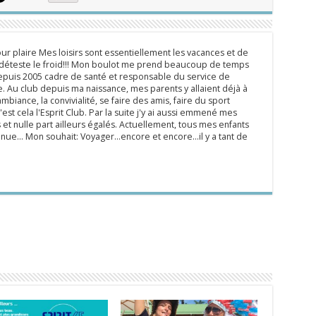
ur plaire Mes loisirs sont essentiellement les vacances et de
e déteste le froid!!! Mon boulot me prend beaucoup de temps
epuis 2005 cadre de santé et responsable du service de
 Au club depuis ma naissance, mes parents y allaient déjà à
mbiance, la convivialité, se faire des amis, faire du sport
'est cela l'Esprit Club. Par la suite j'y ai aussi emmené mes
s et nulle part ailleurs égalés. Actuellement, tous mes enfants
inue... Mon souhait: Voyager...encore et encore...il y a tant de