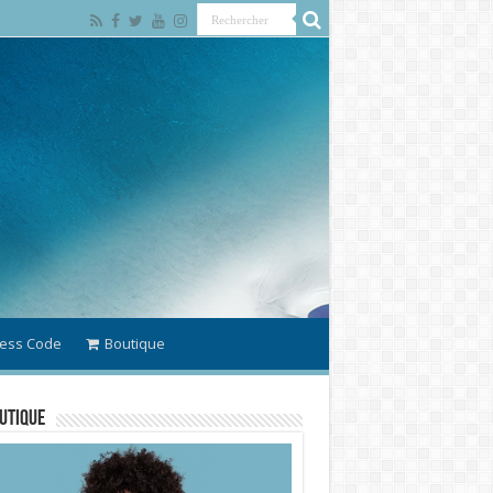
ess Code
Boutique
utique