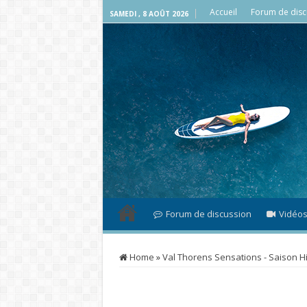
Accueil
Forum de disc
SAMEDI , 8 AOÛT 2026
Forum de discussion
Vidéo
Home
»
Val Thorens Sensations - Saison H