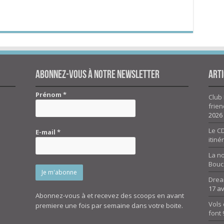
Abonnez-vous à notre newsletter
Arti
Prénom
*
Club 
frien
2026
Le CD
E-mail
*
itiné
La n
Bouc
Drea
17 av
Abonnez-vous à et recevez des scoops en avant
Vols 
premiere une fois par semaine dans votre boite.
font