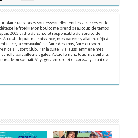
ur plaire Mes loisirs sont essentiellement les vacances et de
e déteste le froid!!! Mon boulot me prend beaucoup de temps
epuis 2005 cadre de santé et responsable du service de
 Au club depuis ma naissance, mes parents y allaient déjà à
mbiance, la convivialité, se faire des amis, faire du sport
'est cela l'Esprit Club. Par la suite j'y ai aussi emmené mes
s et nulle part ailleurs égalés. Actuellement, tous mes enfants
inue... Mon souhait: Voyager...encore et encore...il y a tant de