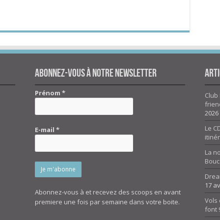
Abonnez-vous à notre newsletter
Arti
Prénom
*
Club 
frien
2026
Le CD
E-mail
*
itiné
La n
Bouc
Drea
17 av
Abonnez-vous à et recevez des scoops en avant
Vols 
premiere une fois par semaine dans votre boite.
font