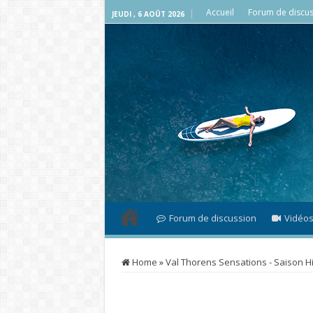
Accueil
Forum de discus
JEUDI , 6 AOÛT 2026
Forum de discussion
Vidéo
Home
»
Val Thorens Sensations - Saison H