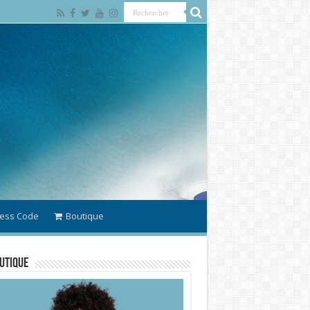
ess Code
Boutique
utique