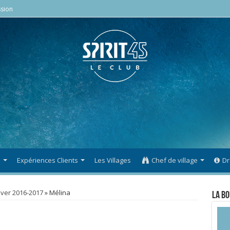
sion
s
Expériences Clients
Les Villages
Chef de village
Dr
iver 2016-2017
»
Mélina
La Bo