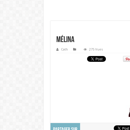
Mélina
Cath
275 Vues
PARTAGER SUR