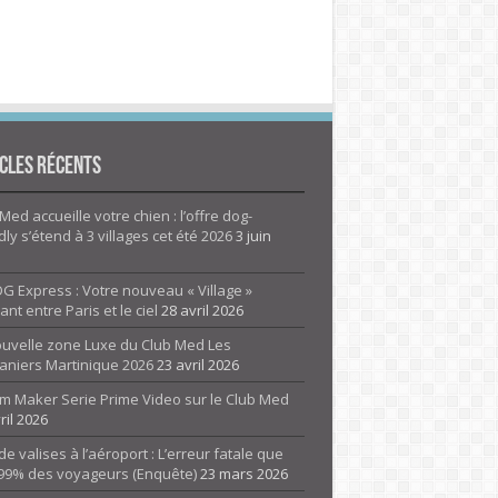
cles Récents
Med accueille votre chien : l’offre dog-
dly s’étend à 3 villages cet été 2026
3 juin
G Express : Votre nouveau « Village »
rant entre Paris et le ciel
28 avril 2026
ouvelle zone Luxe du Club Med Les
aniers Martinique 2026
23 avril 2026
m Maker Serie Prime Video sur le Club Med
ril 2026
de valises à l’aéroport : L’erreur fatale que
 99% des voyageurs (Enquête)
23 mars 2026