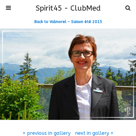
Spirit45 - ClubMed
Back to Valmorel – Saison été 2015
« previous in gallery
next in gallery »