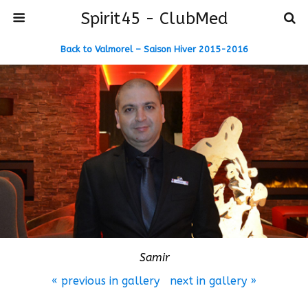
Spirit45 - ClubMed
Back to Valmorel – Saison Hiver 2015-2016
Samir
« previous in gallery
next in gallery »