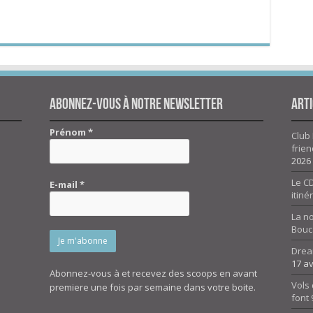
Abonnez-vous à notre newsletter
Arti
Prénom
*
Club 
frien
2026
Le CD
E-mail
*
itiné
La n
Bouc
Drea
17 av
Abonnez-vous à et recevez des scoops en avant
Vols 
premiere une fois par semaine dans votre boite.
font