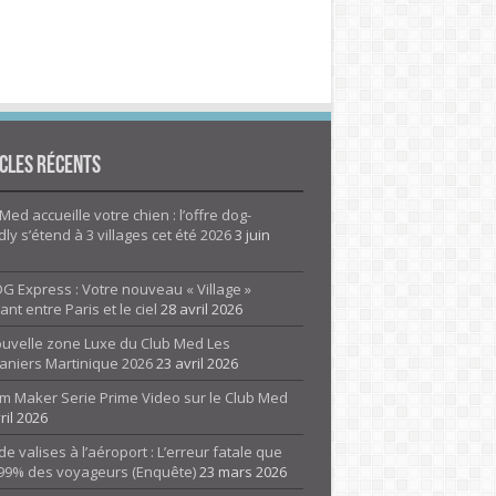
cles Récents
Med accueille votre chien : l’offre dog-
dly s’étend à 3 villages cet été 2026
3 juin
G Express : Votre nouveau « Village »
rant entre Paris et le ciel
28 avril 2026
ouvelle zone Luxe du Club Med Les
aniers Martinique 2026
23 avril 2026
m Maker Serie Prime Video sur le Club Med
ril 2026
de valises à l’aéroport : L’erreur fatale que
 99% des voyageurs (Enquête)
23 mars 2026