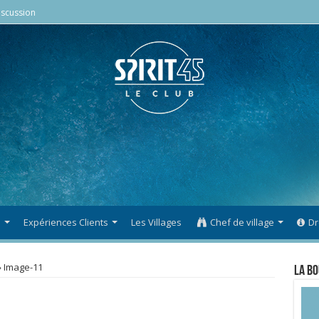
scussion
s
Expériences Clients
Les Villages
Chef de village
Dr
»
Image-11
La Bo