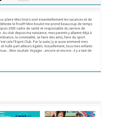
ur plaire Mes loisirs sont essentiellement les vacances et de
e déteste le froid!!! Mon boulot me prend beaucoup de temps
epuis 2005 cadre de santé et responsable du service de
 Au club depuis ma naissance, mes parents y allaient déjà à
mbiance, la convivialité, se faire des amis, faire du sport
'est cela l'Esprit Club. Par la suite j'y ai aussi emmené mes
s et nulle part ailleurs égalés. Actuellement, tous mes enfants
inue... Mon souhait: Voyager...encore et encore...il y a tant de