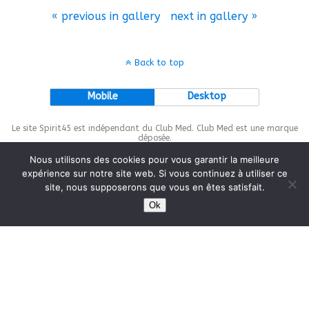
« previous in gallery
next in gallery »
Back to top
Mobile
Desktop
Le site Spirit45 est indépendant du Club Med. Club Med est une marque
déposée.
Nous utilisons des cookies pour vous garantir la meilleure
expérience sur notre site web. Si vous continuez à utiliser ce
site, nous supposerons que vous en êtes satisfait.
This site is protected by
wp-copyrightpro.com
Ok