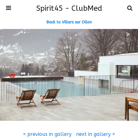
Spirit45 - ClubMed
Back to Villars sur Ollon
« previous in gallery
next in gallery »