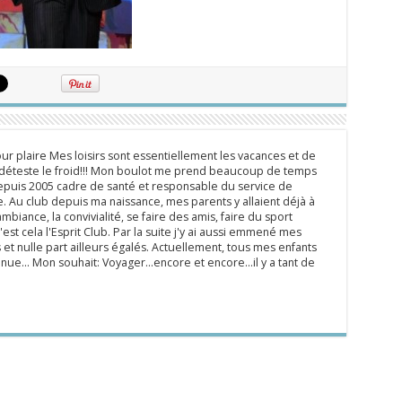
ur plaire Mes loisirs sont essentiellement les vacances et de
e déteste le froid!!! Mon boulot me prend beaucoup de temps
epuis 2005 cadre de santé et responsable du service de
 Au club depuis ma naissance, mes parents y allaient déjà à
mbiance, la convivialité, se faire des amis, faire du sport
'est cela l'Esprit Club. Par la suite j'y ai aussi emmené mes
s et nulle part ailleurs égalés. Actuellement, tous mes enfants
inue... Mon souhait: Voyager...encore et encore...il y a tant de