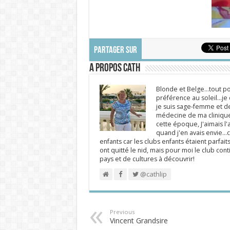
PARTAGER SUR
A propos Cath
Blonde et Belge...tout po
préférence au soleil...j
je suis sage-femme et d
médecine de ma clinique.
cette époque, J'aimais l'a
quand j'en avais envie...c
enfants car les clubs enfants étaient parfait
ont quitté le nid, mais pour moi le club cont
pays et de cultures à découvrir!
@cathlip
Previous
Vincent Grandsire