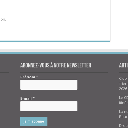
ion.
Abonnez-vous à notre newsletter
Arti
Prénom
*
Club 
frien
2026
Le CD
E-mail
*
itiné
La n
Bouc
Drea