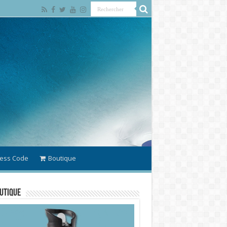
ess Code
Boutique
utique