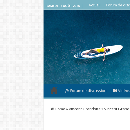
Accueil
Forum de disc
SAMEDI , 8 AOÛT 2026
Forum de discussion
Vidéo
Home
»
Vincent Grandsire
»
Vincent Grands