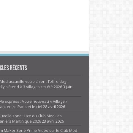
cles Récents
Med accueille votre chien : l’offre dog-
dly s’étend à 3 villages cet été 2026
3 juin
G Express : Votre nouveau « Village »
rant entre Paris et le ciel
28 avril 2026
ouvelle zone Luxe du Club Med Les
aniers Martinique 2026
23 avril 2026
m Maker Serie Prime Video sur le Club Med