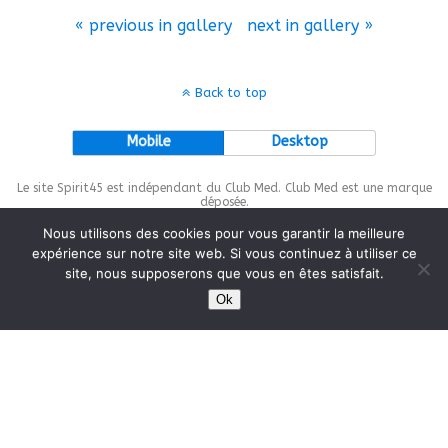
« previous in gallery
next in gallery »
Back to top
Mobile
Desktop
Le site Spirit45 est indépendant du Club Med. Club Med est une marque
déposée.
Nous utilisons des cookies pour vous garantir la meilleure
expérience sur notre site web. Si vous continuez à utiliser ce
site, nous supposerons que vous en êtes satisfait.
This site is protected by
wp-copyrightpro.com
Ok