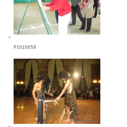
P1020059