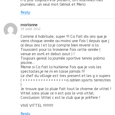
n’a pas toujours été présent, ont illuminés mes
journées…un seul mot Génial et Merci
Reply
marianne
29 août 2012
Comme d habitude, super !!! Ca fait dix ans que je
viens chaque année au moins une fois ( depuis que j
ai deux ans ) et la je compte bien revenir a la
Toussaint pour la troixieme fois cette année (
venue en avril et debut aout ) !
Toujours genial la journée sportive tennis palma
piscine…
Meme si Ca fait la huitieme fois que je vois les
spectacles,je ne m en lasse jamais !!!
Le chef du village est tres present et les g o supers
( +++++++++++++++++a adrien sports terrestres
)
Je trouve que la pluie fait tout le charme de vittel !
Vittel sans pluie ce n est pas le vrai vittel.
Conclusion: Vittel c est le club que je préfere !
VIVE VITTEL !!!!!!!!!!
Reply