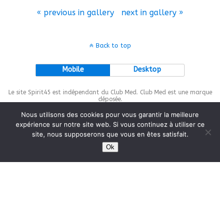
« previous in gallery
next in gallery »
Back to top
Mobile
Desktop
Le site Spirit45 est indépendant du Club Med. Club Med est une marque
déposée.
Nous utilisons des cookies pour vous garantir la meilleure
expérience sur notre site web. Si vous continuez à utiliser ce
site, nous supposerons que vous en êtes satisfait.
This site is protected by
wp-copyrightpro.com
Ok