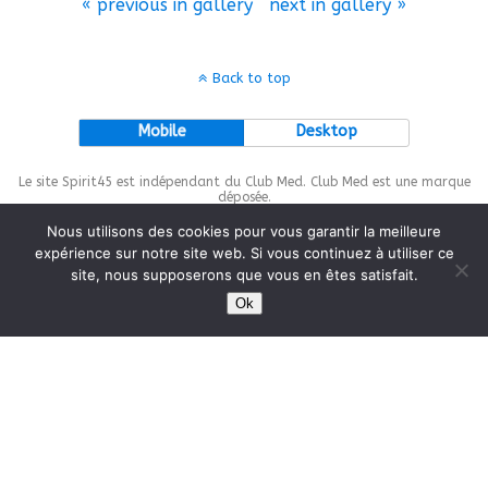
« previous in gallery
next in gallery »
Back to top
Mobile
Desktop
Le site Spirit45 est indépendant du Club Med. Club Med est une marque
déposée.
Nous utilisons des cookies pour vous garantir la meilleure
expérience sur notre site web. Si vous continuez à utiliser ce
site, nous supposerons que vous en êtes satisfait.
This site is protected by
wp-copyrightpro.com
Ok