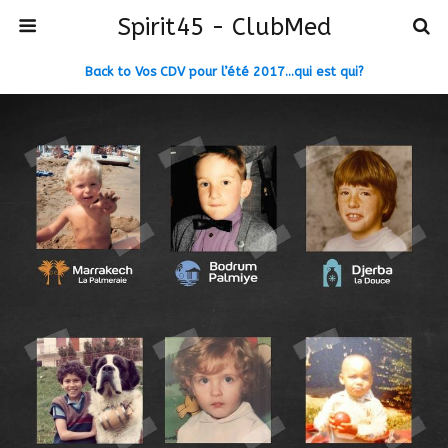
Spirit45 - ClubMed
Back to Vos CDV pour l’été 2017…qui est qui?