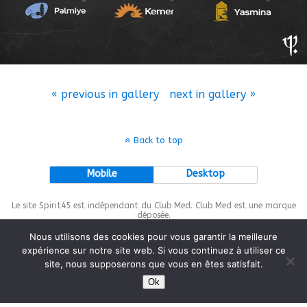
« previous in gallery
next in gallery »
Back to top
Mobile
Desktop
Le site Spirit45 est indépendant du Club Med. Club Med est une marque
déposée.
Nous utilisons des cookies pour vous garantir la meilleure
expérience sur notre site web. Si vous continuez à utiliser ce
site, nous supposerons que vous en êtes satisfait.
This site is protected by
wp-copyrightpro.com
Ok