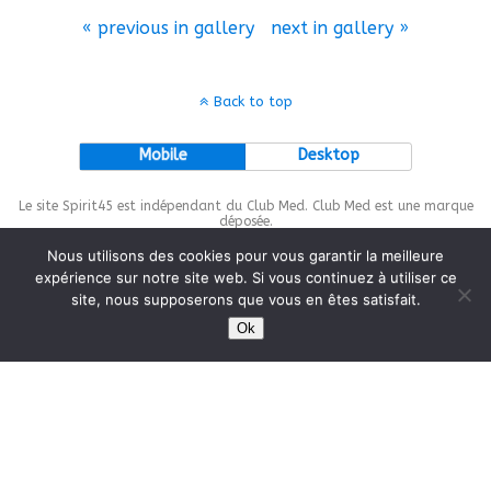
« previous in gallery
next in gallery »
Back to top
Mobile
Desktop
Le site Spirit45 est indépendant du Club Med. Club Med est une marque
déposée.
Nous utilisons des cookies pour vous garantir la meilleure
expérience sur notre site web. Si vous continuez à utiliser ce
site, nous supposerons que vous en êtes satisfait.
This site is protected by
wp-copyrightpro.com
Ok