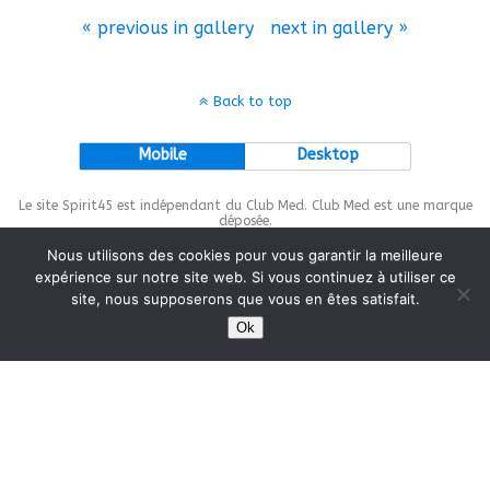
« previous in gallery
next in gallery »
Back to top
Mobile
Desktop
Le site Spirit45 est indépendant du Club Med. Club Med est une marque
déposée.
Nous utilisons des cookies pour vous garantir la meilleure
expérience sur notre site web. Si vous continuez à utiliser ce
site, nous supposerons que vous en êtes satisfait.
This site is protected by
wp-copyrightpro.com
Ok