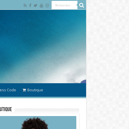
ess Code
Boutique
utique