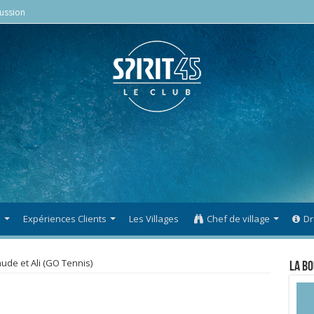
ussion
s
Expériences Clients
Les Villages
Chef de village
Dr
aude et Ali (GO Tennis)
La Bo