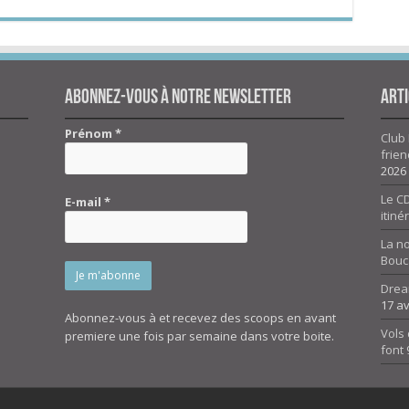
Abonnez-vous à notre newsletter
Arti
Prénom
*
Club 
frien
2026
Le CD
E-mail
*
itiné
La n
Bouc
Drea
17 av
Abonnez-vous à et recevez des scoops en avant
Vols 
premiere une fois par semaine dans votre boite.
font