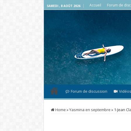
Accueil
Forum de disc
SAMEDI , 8 AOÛT 2026
Forum de discussion
Vidéo
Home
»
Yasmina en septembre
»
1-Jean Cl