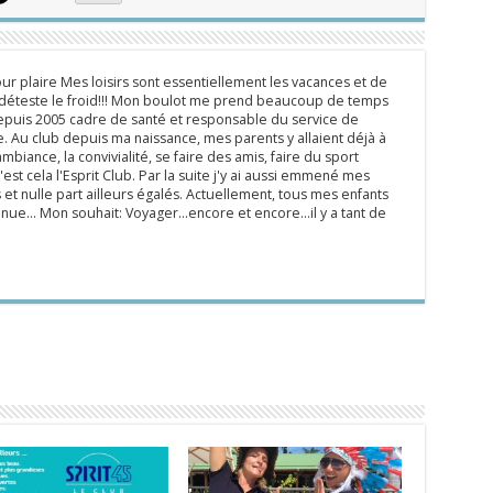
ur plaire Mes loisirs sont essentiellement les vacances et de
e déteste le froid!!! Mon boulot me prend beaucoup de temps
epuis 2005 cadre de santé et responsable du service de
 Au club depuis ma naissance, mes parents y allaient déjà à
mbiance, la convivialité, se faire des amis, faire du sport
'est cela l'Esprit Club. Par la suite j'y ai aussi emmené mes
s et nulle part ailleurs égalés. Actuellement, tous mes enfants
inue... Mon souhait: Voyager...encore et encore...il y a tant de