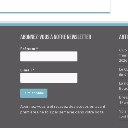
Abonnez-vous à notre newsletter
Arti
Prénom
*
Club 
frien
2026
Le CD
E-mail
*
itiné
La n
Bouc
Drea
17 av
Abonnez-vous à et recevez des scoops en avant
Vols 
premiere une fois par semaine dans votre boite.
font