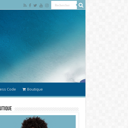
ess Code
Boutique
utique