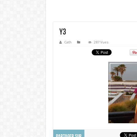
y3
Cath
287 Vues
PARTAGER SUR