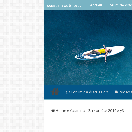
Accueil
Forum de disc
SAMEDI , 8 AOÛT 2026
Forum de discussion
Vidéo
Home
»
Yasmina - Saison été 2016
»
y3