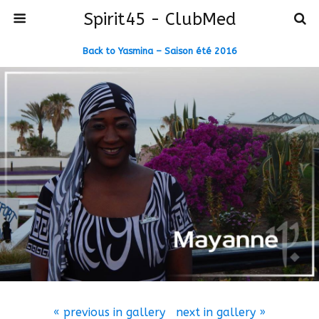
Spirit45 - ClubMed
Back to Yasmina – Saison été 2016
« previous in gallery
next in gallery »