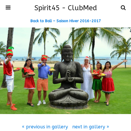
Spirit45 - ClubMed
Back to Bali – Saison Hiver 2016-2017
« previous in gallery
next in gallery »