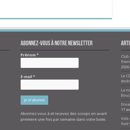
Abonnez-vous à notre newsletter
Arti
Prénom
*
Club 
frien
2026
Le CD
E-mail
*
itiné
La n
Bouc
Drea
17 av
Abonnez-vous à et recevez des scoops en avant
Vols 
premiere une fois par semaine dans votre boite.
font