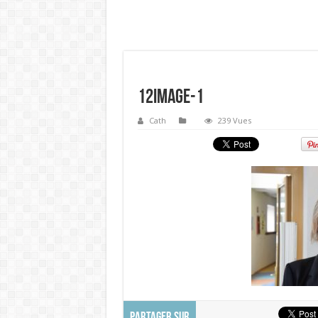
12Image-1
Cath
239 Vues
PARTAGER SUR