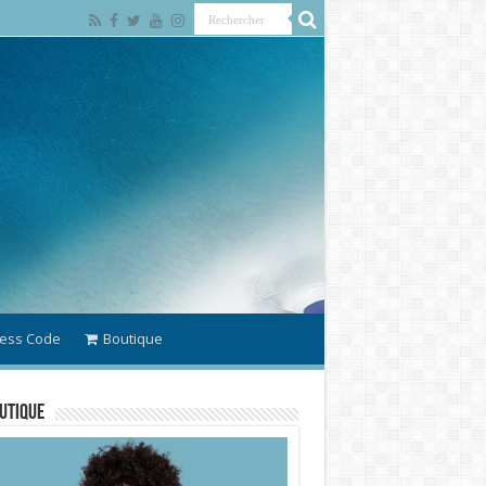
ess Code
Boutique
utique