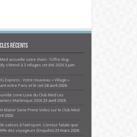
cles Récents
Med accueille votre chien : l’offre dog-
dly s’étend à 3 villages cet été 2026
3 juin
G Express : Votre nouveau « Village »
rant entre Paris et le ciel
28 avril 2026
ouvelle zone Luxe du Club Med Les
aniers Martinique 2026
23 avril 2026
m Maker Serie Prime Video sur le Club Med
ril 2026
de valises à l’aéroport : L’erreur fatale que
 99% des voyageurs (Enquête)
23 mars 2026