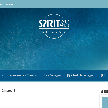
iscussion
s
Expériences Clients
Les Villages
Chef de village
Dr
12Image-1
La Bo