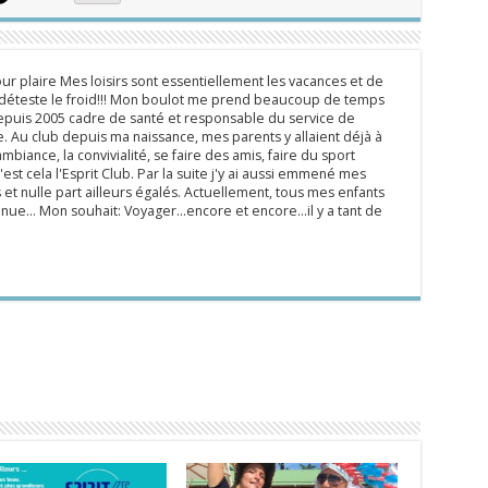
ur plaire Mes loisirs sont essentiellement les vacances et de
e déteste le froid!!! Mon boulot me prend beaucoup de temps
epuis 2005 cadre de santé et responsable du service de
 Au club depuis ma naissance, mes parents y allaient déjà à
mbiance, la convivialité, se faire des amis, faire du sport
'est cela l'Esprit Club. Par la suite j'y ai aussi emmené mes
s et nulle part ailleurs égalés. Actuellement, tous mes enfants
inue... Mon souhait: Voyager...encore et encore...il y a tant de