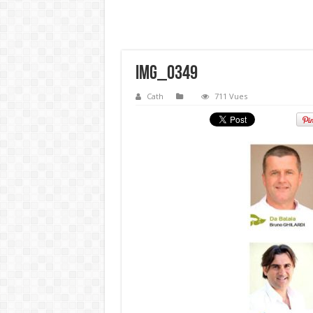
IMG_0349
Cath
711 Vues