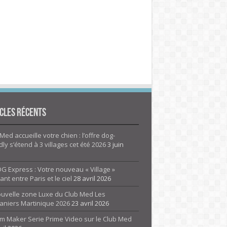
cles Récents
Med accueille votre chien : l’offre dog-
dly s’étend à 3 villages cet été 2026
3 juin
G Express : Votre nouveau « Village »
rant entre Paris et le ciel
28 avril 2026
ouvelle zone Luxe du Club Med Les
aniers Martinique 2026
23 avril 2026
m Maker Serie Prime Video sur le Club Med