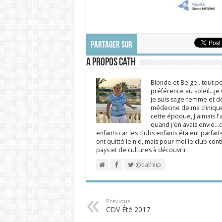
PARTAGER SUR
A propos Cath
Blonde et Belge...tout po
préférence au soleil...j
je suis sage-femme et d
médecine de ma clinique.
cette époque, J'aimais l'a
quand j'en avais envie...c
enfants car les clubs enfants étaient parfait
ont quitté le nid, mais pour moi le club cont
pays et de cultures à découvrir!
@cathlip
Previous
CDV Été 2017