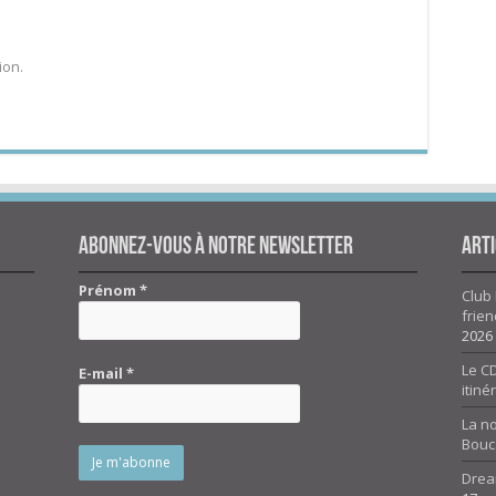
ion.
Abonnez-vous à notre newsletter
Arti
Prénom
*
Club 
frien
2026
Le CD
E-mail
*
itiné
La n
Bouc
Drea