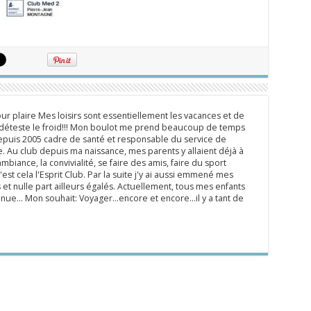
ur plaire Mes loisirs sont essentiellement les vacances et de
e déteste le froid!!! Mon boulot me prend beaucoup de temps
epuis 2005 cadre de santé et responsable du service de
 Au club depuis ma naissance, mes parents y allaient déjà à
mbiance, la convivialité, se faire des amis, faire du sport
'est cela l'Esprit Club. Par la suite j'y ai aussi emmené mes
s et nulle part ailleurs égalés. Actuellement, tous mes enfants
inue... Mon souhait: Voyager...encore et encore...il y a tant de