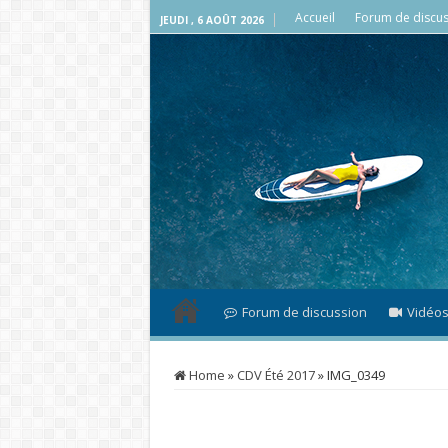
Accueil
Forum de discus
JEUDI , 6 AOÛT 2026
Forum de discussion
Vidéo
Home
»
CDV Été 2017
»
IMG_0349