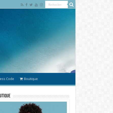
ess Code
Boutique
utique