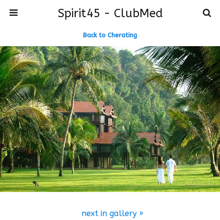
Spirit45 - ClubMed
Back to Cherating
next in gallery »