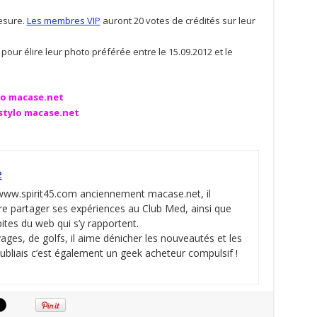
mesure.
Les membres VIP
auront 20 votes de crédités sur leur
our élire leur photo préférée entre le 15.09.2012 et le
lo macase.net
 stylo macase.net
e
 www.spirit45.com anciennement macase.net, il
re partager ses expériences au Club Med, ainsi que
pites du web qui s’y rapportent.
ges, de golfs, il aime dénicher les nouveautés et les
oubliais c’est également un geek acheteur compulsif !