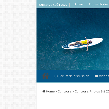
Accueil
Forum de disc
SAMEDI , 8 AOÛT 2026
Forum de discussion
Vidéo
Home
»
Concours
»
Concours Photos Eté 2