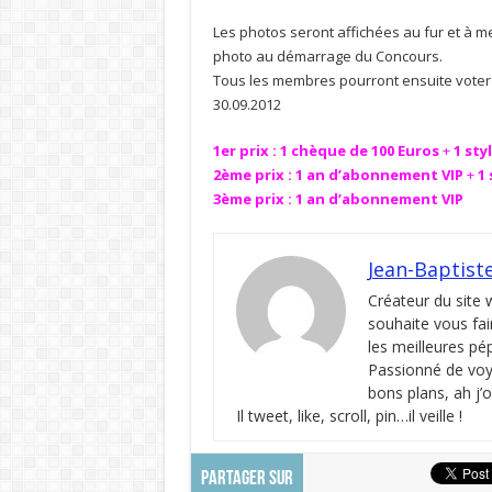
Les photos seront affichées au fur et à 
photo au démarrage du Concours.
Tous les membres pourront ensuite voter p
30.09.2012
1er prix : 1 chèque de 100 Euros
+
1 sty
2ème prix : 1 an d’abonnement VIP
+
1
3ème prix : 1 an d’abonnement VIP
Jean-Baptist
Créateur du site
souhaite vous fai
les meilleures pé
Passionné de voya
bons plans, ah j’
Il tweet, like, scroll, pin…il veille !
PARTAGER SUR