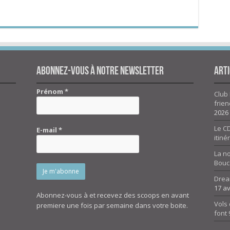
Abonnez-vous à notre newsletter
Arti
Prénom
*
Club 
frien
2026
Le CD
E-mail
*
itiné
La n
Bouc
Drea
17 av
Abonnez-vous à et recevez des scoops en avant
Vols 
premiere une fois par semaine dans votre boite.
font