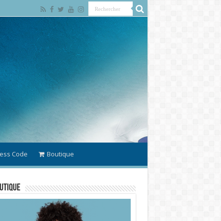
ess Code
Boutique
utique