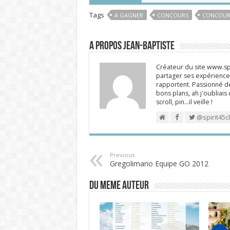
Tags
A GAGNER
CONCOURS
CONCOUR
A propos Jean-Baptiste
Créateur du site www.spi
partager ses expériences
rapportent. Passionné de
bons plans, ah j'oubliais
scroll, pin…il veille !
@spirit45c
Previous
Gregolimano Equipe GO 2012
DU MEME AUTEUR