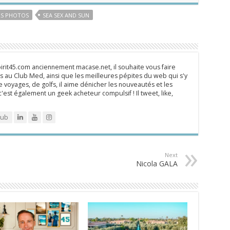
S PHOTOS
SEA SEX AND SUN
rit45.com anciennement macase.net, il souhaite vous faire
 au Club Med, ainsi que les meilleures pépites du web qui s'y
 voyages, de golfs, il aime dénicher les nouveautés et les
 c'est également un geek acheteur compulsif ! Il tweet, like,
lub
Next
Nicola GALA