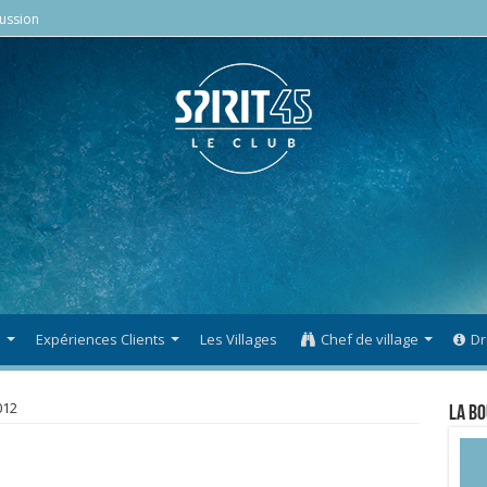
ussion
s
Expériences Clients
Les Villages
Chef de village
Dr
012
La Bo