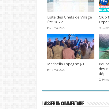
Liste des Chefs de Village
Club 
Été 2022
Expér
25 mai 2022
24 ma
Marbella Espagne J-1
Bouca
des 
16 mai 2022
dépl
16 ma
Laisser un commentaire