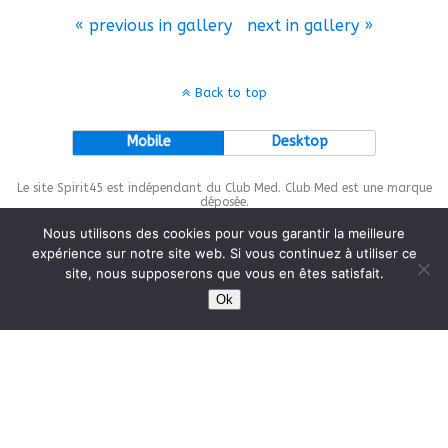
« previous in gallery
next in gallery »
Back to top
Mobile
Desktop
Le site Spirit45 est indépendant du Club Med. Club Med est une marque
déposée.
Nous utilisons des cookies pour vous garantir la meilleure
expérience sur notre site web. Si vous continuez à utiliser ce
site, nous supposerons que vous en êtes satisfait.
This site is protected by
wp-copyrightpro.com
Ok