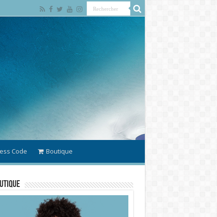
ess Code
Boutique
utique