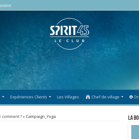
ussion
s
Expériences Clients
Les Villages
Chef de village
Dr
ez comment ?
»
Campaign_Yoga
La Bo