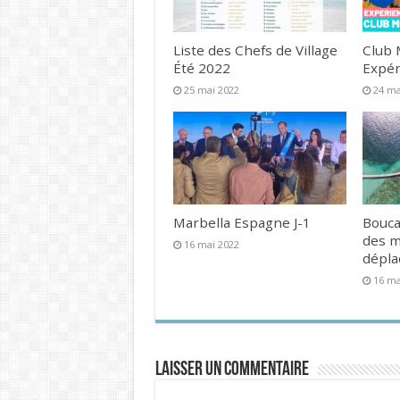
Liste des Chefs de Village
Club 
Été 2022
Expér
25 mai 2022
24 ma
Marbella Espagne J-1
Bouca
des 
16 mai 2022
dépl
16 ma
Laisser un commentaire