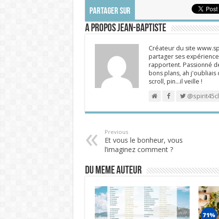
PARTAGER SUR
A propos Jean-Baptiste
Créateur du site www.spi
partager ses expériences
rapportent. Passionné de
bons plans, ah j'oubliais
scroll, pin…il veille !
@spirit45c
Previous
Et vous le bonheur, vous
l’imaginez comment ?
DU MEME AUTEUR