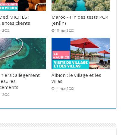
Med MICHES :
Maroc – Fin des tests PCR
iences clients
(enfin)
i 2022
18 mai 2022
niers : allègement
Albion : le village et les
mesures
villas
acements
11 mai 2022
i 2022