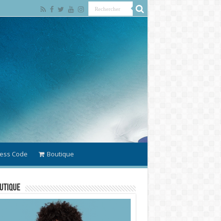
ess Code
Boutique
utique