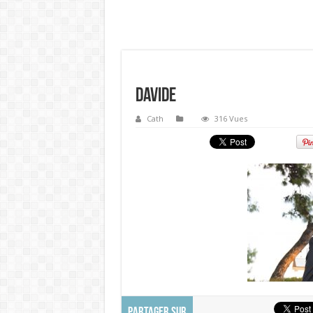
Davide
Cath
316 Vues
PARTAGER SUR