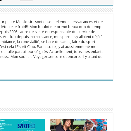
ur plaire Mes loisirs sont essentiellement les vacances et de
e déteste le froid!!! Mon boulot me prend beaucoup de temps
epuis 2005 cadre de santé et responsable du service de
 Au club depuis ma naissance, mes parents y allaient déjà à
mbiance, la convivialité, se faire des amis, faire du sport
'est cela l'Esprit Club. Par la suite j'y ai aussi emmené mes
s et nulle part ailleurs égalés. Actuellement, tous mes enfants
inue... Mon souhait: Voyager...encore et encore...il y a tant de