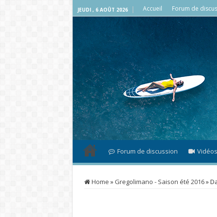
Accueil
Forum de discus
JEUDI , 6 AOÛT 2026
Forum de discussion
Vidéo
Home
»
Gregolimano - Saison été 2016
»
Da