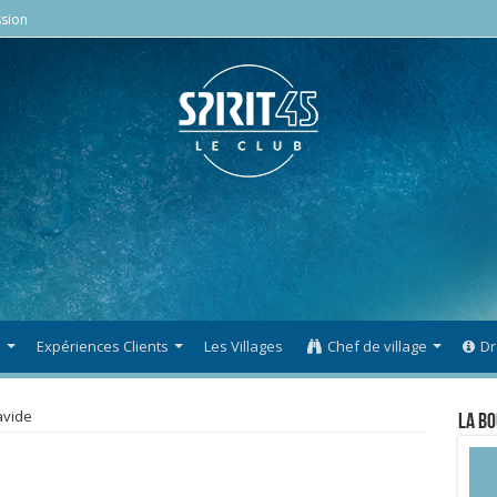
sion
s
Expériences Clients
Les Villages
Chef de village
Dr
vide
La Bo