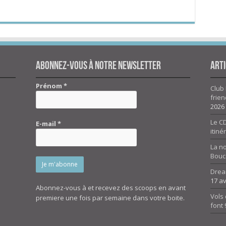
Abonnez-vous à notre newsletter
Arti
Prénom
*
Club 
frien
2026
Le CD
E-mail
*
itiné
La n
Bouc
Drea
17 av
Abonnez-vous à et recevez des scoops en avant
Vols 
premiere une fois par semaine dans votre boite.
font