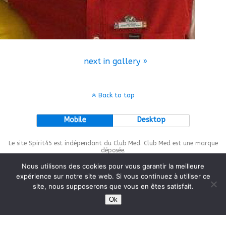
next in gallery »
Back to top
Mobile
Desktop
Le site Spirit45 est indépendant du Club Med. Club Med est une marque
déposée.
Nous utilisons des cookies pour vous garantir la meilleure
expérience sur notre site web. Si vous continuez à utiliser ce
site, nous supposerons que vous en êtes satisfait.
This site is protected by
wp-copyrightpro.com
Ok