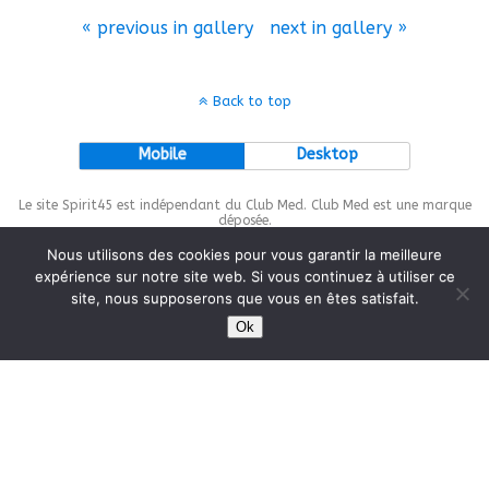
« previous in gallery
next in gallery »
Back to top
Mobile
Desktop
Le site Spirit45 est indépendant du Club Med. Club Med est une marque
déposée.
Nous utilisons des cookies pour vous garantir la meilleure
expérience sur notre site web. Si vous continuez à utiliser ce
site, nous supposerons que vous en êtes satisfait.
This site is protected by
wp-copyrightpro.com
Ok