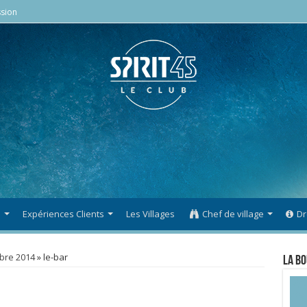
sion
s
Expériences Clients
Les Villages
Chef de village
Dr
bre 2014
»
le-bar
La Bo