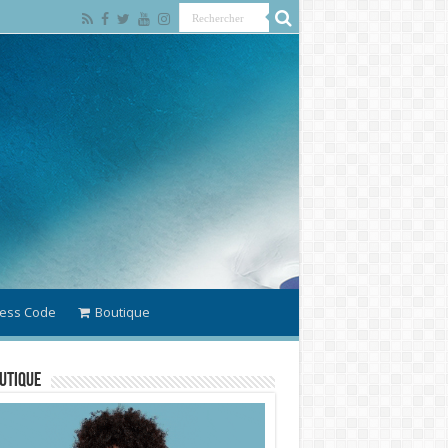
ess Code
Boutique
utique