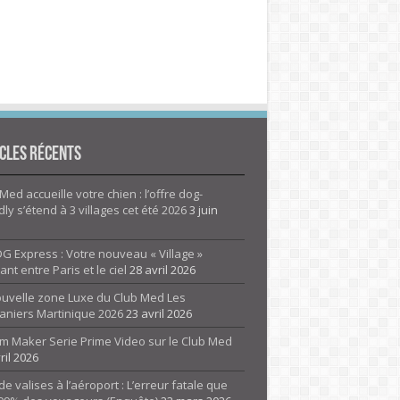
cles Récents
Med accueille votre chien : l’offre dog-
dly s’étend à 3 villages cet été 2026
3 juin
G Express : Votre nouveau « Village »
rant entre Paris et le ciel
28 avril 2026
ouvelle zone Luxe du Club Med Les
aniers Martinique 2026
23 avril 2026
m Maker Serie Prime Video sur le Club Med
ril 2026
de valises à l’aéroport : L’erreur fatale que