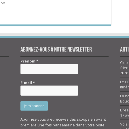
ion.
Abonnez-vous à notre newsletter
Arti
Prénom
*
Club 
frien
2026
Le CD
E-mail
*
itiné
La n
Bouc
Drea
17 av
Abonnez-vous à et recevez des scoops en avant
Vols 
premiere une fois par semaine dans votre boite.