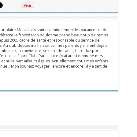
ur plaire Mes loisirs sont essentiellement les vacances et de
e déteste le froid!!! Mon boulot me prend beaucoup de temps
epuis 2005 cadre de santé et responsable du service de
 Au club depuis ma naissance, mes parents y allaient déjà à
mbiance, la convivialité, se faire des amis, faire du sport
'est cela l'Esprit Club. Par la suite j'y ai aussi emmené mes
s et nulle part ailleurs égalés. Actuellement, tous mes enfants
inue... Mon souhait: Voyager...encore et encore...il y a tant de