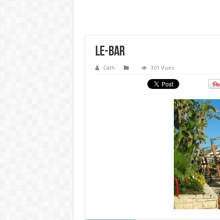
le-bar
Cath
301 Vues