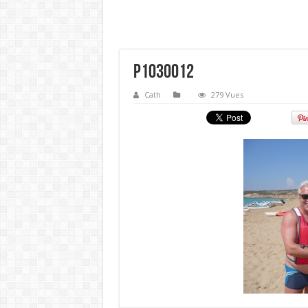
P1030012
Cath
279 Vues