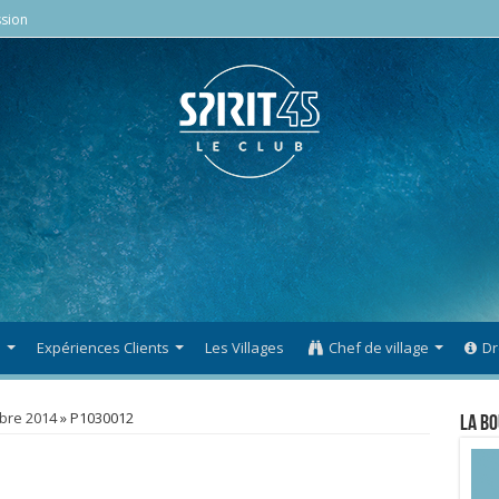
sion
s
Expériences Clients
Les Villages
Chef de village
Dr
bre 2014
»
P1030012
La Bo