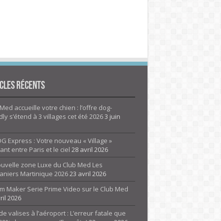
cles Récents
Med accueille votre chien : l’offre dog-
dly s’étend à 3 villages cet été 2026
3 juin
G Express : Votre nouveau « Village »
rant entre Paris et le ciel
28 avril 2026
ouvelle zone Luxe du Club Med Les
aniers Martinique 2026
23 avril 2026
m Maker Serie Prime Video sur le Club Med
ril 2026
de valises à l’aéroport : L’erreur fatale que