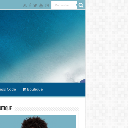
ess Code
Boutique
utique