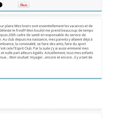
ur plaire Mes loisirs sont essentiellement les vacances et de
e déteste le froid!!! Mon boulot me prend beaucoup de temps
epuis 2005 cadre de santé et responsable du service de
 Au club depuis ma naissance, mes parents y allaient déjà à
mbiance, la convivialité, se faire des amis, faire du sport
'est cela l'Esprit Club. Par la suite j'y ai aussi emmené mes
s et nulle part ailleurs égalés. Actuellement, tous mes enfants
inue... Mon souhait: Voyager...encore et encore...il y a tant de