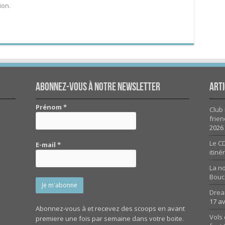
ion.
Abonnez-vous à notre newsletter
Arti
Prénom
*
Club 
frien
2026
Le CD
E-mail
*
itiné
La n
Bouc
Drea
17 av
Abonnez-vous à et recevez des scoops en avant
Vols 
premiere une fois par semaine dans votre boite.