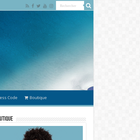
ess Code
Boutique
utique