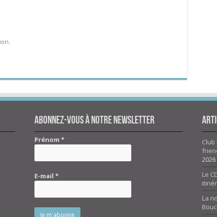
ion.
Abonnez-vous à notre newsletter
Arti
Prénom
*
Club 
frien
2026
Le CD
E-mail
*
itiné
La n
Bouc