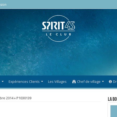
sion
s
Expériences Clients
Les Villages
Chef de village
Dr
bre 2014
»
P1030139
La Bo