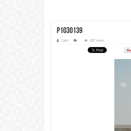
P1030139
Cath
287 Vues