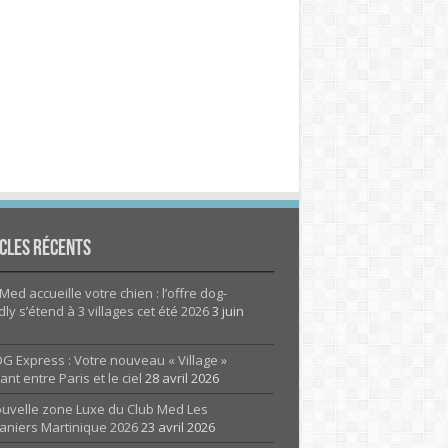
cles Récents
Med accueille votre chien : l’offre dog-
dly s’étend à 3 villages cet été 2026
3 juin
G Express : Votre nouveau « Village »
rant entre Paris et le ciel
28 avril 2026
ouvelle zone Luxe du Club Med Les
aniers Martinique 2026
23 avril 2026