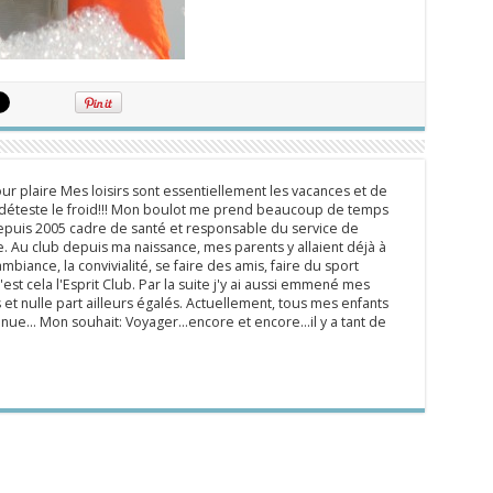
ur plaire Mes loisirs sont essentiellement les vacances et de
e déteste le froid!!! Mon boulot me prend beaucoup de temps
epuis 2005 cadre de santé et responsable du service de
 Au club depuis ma naissance, mes parents y allaient déjà à
mbiance, la convivialité, se faire des amis, faire du sport
'est cela l'Esprit Club. Par la suite j'y ai aussi emmené mes
s et nulle part ailleurs égalés. Actuellement, tous mes enfants
inue... Mon souhait: Voyager...encore et encore...il y a tant de