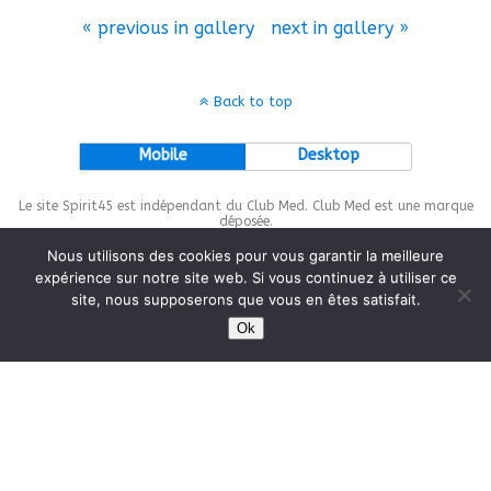
« previous in gallery
next in gallery »
Back to top
Mobile
Desktop
Le site Spirit45 est indépendant du Club Med. Club Med est une marque
déposée.
Nous utilisons des cookies pour vous garantir la meilleure
expérience sur notre site web. Si vous continuez à utiliser ce
site, nous supposerons que vous en êtes satisfait.
This site is protected by
wp-copyrightpro.com
Ok