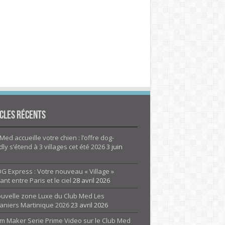
cles Récents
Med accueille votre chien : l’offre dog-
dly s’étend à 3 villages cet été 2026
3 juin
G Express : Votre nouveau « Village »
rant entre Paris et le ciel
28 avril 2026
ouvelle zone Luxe du Club Med Les
aniers Martinique 2026
23 avril 2026
m Maker Serie Prime Video sur le Club Med