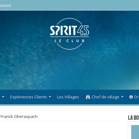
ussion
s
Expériences Clients
Les Villages
Chef de village
Dr
k Franck Oberaspach
La Bo