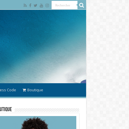
ess Code
Boutique
utique