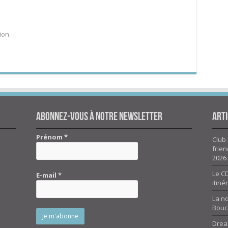
ion.
Abonnez-vous à notre newsletter
Arti
Prénom
*
Club 
frien
2026
Le CD
E-mail
*
itiné
La n
Bouc
Drea