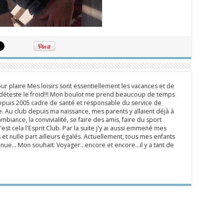
ur plaire Mes loisirs sont essentiellement les vacances et de
e déteste le froid!!! Mon boulot me prend beaucoup de temps
epuis 2005 cadre de santé et responsable du service de
 Au club depuis ma naissance, mes parents y allaient déjà à
mbiance, la convivialité, se faire des amis, faire du sport
'est cela l'Esprit Club. Par la suite j'y ai aussi emmené mes
s et nulle part ailleurs égalés. Actuellement, tous mes enfants
inue... Mon souhait: Voyager...encore et encore...il y a tant de