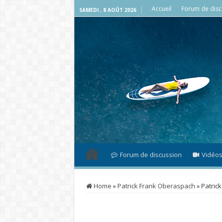
Accueil
Forum de disc
SAMEDI , 8 AOÛT 2026
Forum de discussion
Vidéo
Home
»
Patrick Frank Oberaspach
»
Patric