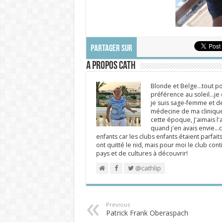
PARTAGER SUR
A propos Cath
Blonde et Belge...tout po
préférence au soleil...j
je suis sage-femme et d
médecine de ma clinique.
cette époque, J'aimais l'a
quand j'en avais envie...c
enfants car les clubs enfants étaient parfait
ont quitté le nid, mais pour moi le club cont
pays et de cultures à découvrir!
@cathlip
Previous
Patrick Frank Oberaspach