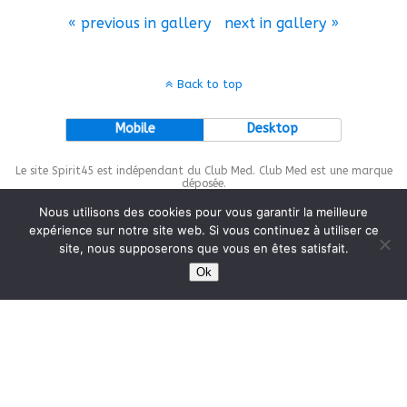
« previous in gallery
next in gallery »
Back to top
Mobile
Desktop
Le site Spirit45 est indépendant du Club Med. Club Med est une marque
déposée.
Nous utilisons des cookies pour vous garantir la meilleure
expérience sur notre site web. Si vous continuez à utiliser ce
site, nous supposerons que vous en êtes satisfait.
This site is protected by
wp-copyrightpro.com
Ok