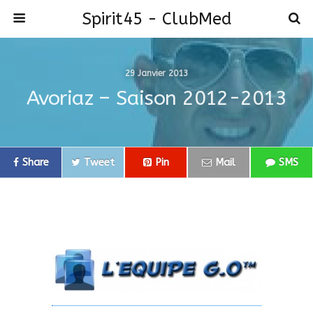
Spirit45 - ClubMed
29 Janvier 2013
Avoriaz – Saison 2012-2013
Share
Tweet
Pin
Mail
SMS