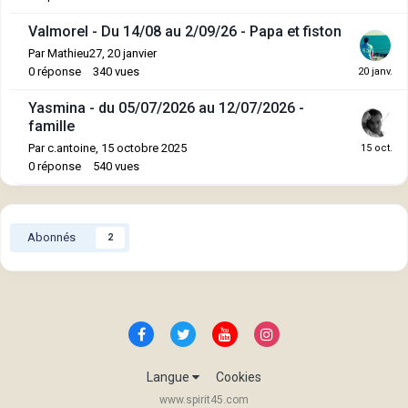
Valmorel - Du 14/08 au 2/09/26 - Papa et fiston
Par
Mathieu27
,
20 janvier
0
réponse
340
vues
Yasmina - du 05/07/2026 au 12/07/2026 -
famille
Par
c.antoine
,
15 octobre 2025
0
réponse
540
vues
Abonnés
2
Langue
Cookies
www.spirit45.com