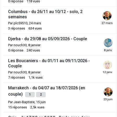
0
réponse
118
vues
Columbus - du 26/11 au 10/12 - solo, 2
semaines
Par
plc59510
,
24 mars
3
réponses
634
vues
Djerba - du 29/08 au 05/09/2026 - Couple
Par
nouch30
,
8 janvier
0
réponse
240
vues
Les Boucaniers - du 01/11 au 09/11/2026 -
Couple
Par
nouch30
,
8 janvier
7
réponses
1,1k
vues
Marrakech - du 04/07 au 18/07/2026 (en
couple)
1
2
Par
Jean-Baptiste
,
15 juin
15
réponses
2,5k
vues