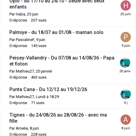
Opio - du 17/10 au 24/10 - Seule avec deux
enfants
Par
Haba
,
25 juin
0
réponse
207
vues
Palmiye - du 18/07 au 01/08 - maman solo
Par
PascalineF
,
9 juin
0
réponse
145
vues
Peisey-Vallandry - Du 07/08 au 14/08/36 - Papa
et fiston
Par
Mathieu27
,
20 janvier
0
réponse
463
vues
Punta Cana - Du 12/12 au 19/12/26
Par
Mathieu27
,
Lundi à 18:29
0
réponse
71
vues
Tignes - du 24/08/26 au 28/08/26 - avec ma
fille
Par
Amelie
,
8 juin
0
réponse
228
vues