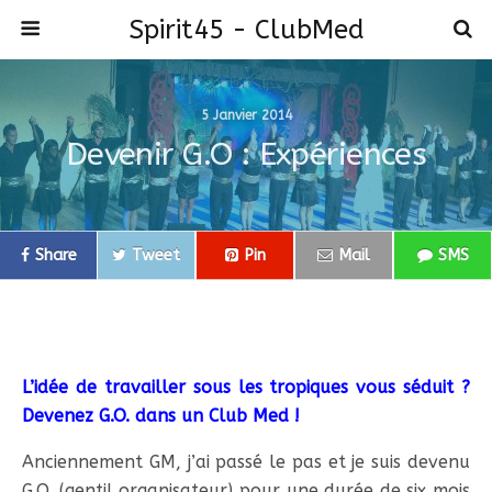
Spirit45 - ClubMed
5 Janvier 2014
Devenir G.O : Expériences
Share
Tweet
Pin
Mail
SMS
L’idée de travailler sous les tropiques vous séduit ?
Devenez G.O. dans un Club Med !
Anciennement GM, j’ai passé le pas et je suis devenu
G.O. (gentil organisateur) pour une durée de six mois