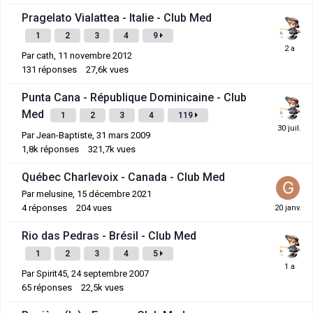
Pragelato Vialattea - Italie - Club Med
1
2
3
4
9
Par
cath
,
11 novembre 2012
131
réponses
27,6k
vues
Punta Cana - République Dominicaine - Club
Med
1
2
3
4
119
Par
Jean-Baptiste
,
31 mars 2009
1,8k
réponses
321,7k
vues
Québec Charlevoix - Canada - Club Med
Par
melusine
,
15 décembre 2021
4
réponses
204
vues
Rio das Pedras - Brésil - Club Med
1
2
3
4
5
Par
Spirit45
,
24 septembre 2007
65
réponses
22,5k
vues