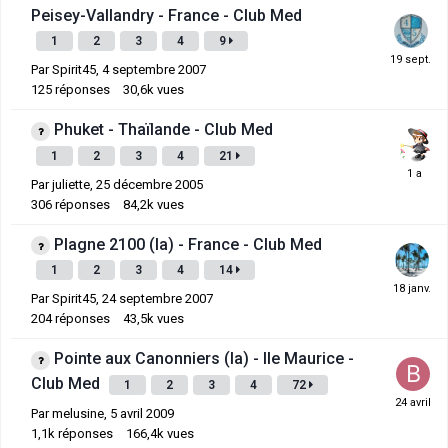
Peisey-Vallandry - France - Club Med
1
2
3
4
9
Par
Spirit45
,
4 septembre 2007
125
réponses
30,6k
vues
Phuket - Thaïlande - Club Med
1
2
3
4
21
Par
juliette
,
25 décembre 2005
306
réponses
84,2k
vues
Plagne 2100 (la) - France - Club Med
1
2
3
4
14
Par
Spirit45
,
24 septembre 2007
204
réponses
43,5k
vues
Pointe aux Canonniers (la) - Ile Maurice -
Club Med
1
2
3
4
72
Par
melusine
,
5 avril 2009
1,1k
réponses
166,4k
vues