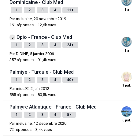
Dominicaine - Club Med
1
2
3
4
11
Par
melusine
,
20 novembre 2019
161
réponses
12,6k
vues
Opio - France - Club Med
1
2
3
4
24
Par
DIDINE
,
5 janvier 2006
357
réponses
91,4k
vues
Palmiye - Turquie - Club Med
1
2
3
4
40
Par
miss92
,
2 juin 2012
585
réponses
80,5k
vues
Palmyre Atlantique - France - Club Med
1
2
3
4
5
Par
melusine
,
12 décembre 2020
72
réponses
3,4k
vues