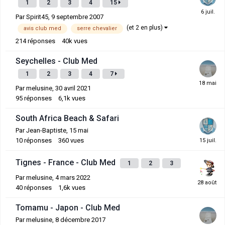
1
2
3
4
15
Par
Spirit45
,
9 septembre 2007
(et 2 en plus)
avis club med
serre chevalier
214
réponses
40k
vues
Seychelles - Club Med
1
2
3
4
7
Par
melusine
,
30 avril 2021
95
réponses
6,1k
vues
South Africa Beach & Safari
Par
Jean-Baptiste
,
15 mai
10
réponses
360
vues
Tignes - France - Club Med
1
2
3
Par
melusine
,
4 mars 2022
40
réponses
1,6k
vues
Tomamu - Japon - Club Med
Par
melusine
,
8 décembre 2017