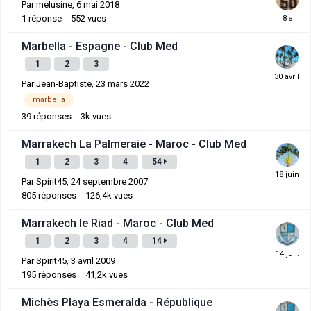
Par
melusine
,
6 mai 2018
1
réponse
552
vues
Marbella - Espagne - Club Med
1
2
3
Par
Jean-Baptiste
,
23 mars 2022
marbella
39
réponses
3k
vues
Marrakech La Palmeraie - Maroc - Club Med
1
2
3
4
54
Par
Spirit45
,
24 septembre 2007
805
réponses
126,4k
vues
Marrakech le Riad - Maroc - Club Med
1
2
3
4
14
Par
Spirit45
,
3 avril 2009
195
réponses
41,2k
vues
Michès Playa Esmeralda - République