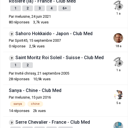
Rosière (la) - France - Club Med
1
2
3
4
6
Par
melusine
,
24 juin 2021
80
réponses
3,7k
vues
Sahoro Hokkaido - Japon - Club Med
Par
Spirit45
,
15 septembre 2007
0
réponse
2,5k
vues
Saint Moritz Roi Soleil - Suisse - Club Med
1
2
Par Invité chrissy,
21 septembre 2005
28
réponses
10,9k
vues
Sanya - Chine - Club Med
Par
melusine
,
15 juin 2016
sanya
chine
14
réponses
2k
vues
Serre Chevalier - France - Club Med