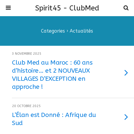
Spirit45 - ClubMed
Categories ›
Actualités
3 NOVEMBRE 2025
Club Med au Maroc : 60 ans
d’histoire… et 2 NOUVEAUX
VILLAGES D’EXCEPTION en
approche !
20 OCTOBRE 2025
L’Élan est Donné : Afrique du
Sud